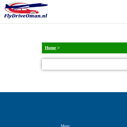
NOT_FOUND
Home
>
Menu