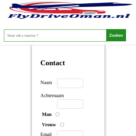
Neem contact op met FlyDriveOman.nl