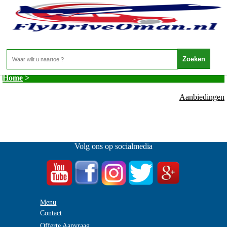
NOT_FOUND
- -
Home
>
Aanbiedingen
Volg ons op socialmedia
Menu
Contact
Offerte Aanvraag