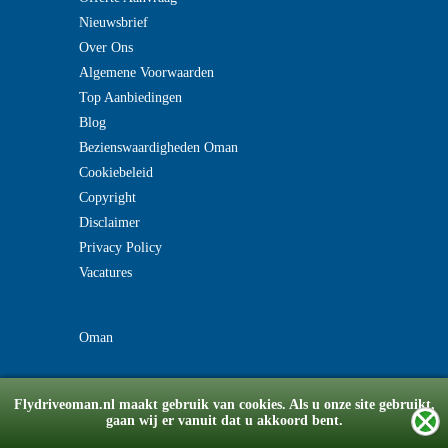
Nieuwsbrief
Over Ons
Algemene Voorwaarden
Top Aanbiedingen
Blog
Bezienswaardigheden Oman
Cookiebeleid
Copyright
Disclaimer
Privacy Policy
Vacatures
Oman
Flydriveoman.nl maakt gebruik van cookies. Als u onze site gebruikt,
gaan wij er vanuit dat u akkoord bent.
© Copyright 2008-2026 flydriveoman.nl
v2.0180518